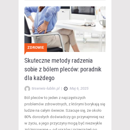
ZDROWIE
Skuteczne metody radzenia
sobie z bólem pleców: poradnik
dla każdego
tirserwis-lublin.pl
|
Maj 6, 2025
Ból pleców to jeden z najczęstszych
problemów zdrowotnych, z którymi borykają się
ludzie na całym świecie. Szacuje się, że około
80% dorosłych doświadczy go przynajmniej raz
w życiu, a jego przyczyny mogą być niezwykle
zróżnicowane – od urazów i przeciążeń po