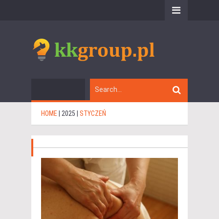
HOME
|
2025
|
STYCZEŃ