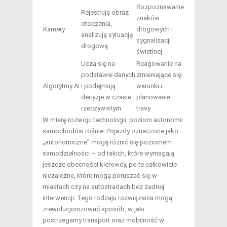
Rozpoznawanie
Rejestrują obraz
znaków
otoczenia,
Kamery
drogowych i
analizują sytuację
sygnalizacji
drogową
świetlnej
Uczą się na
Reagowanie na
podstawie danych
zmieniające się
Algorytmy AI
i podejmują
warunki i
decyzje w czasie
planowanie
rzeczywistym
trasy
W miarę rozwoju technologii, poziom autonomii
samochodów rośnie. Pojazdy oznaczone jako
„autonomiczne” mogą różnić się poziomem
samodzielności – od takich, które wymagają
jeszcze obecności kierowcy, po te całkowicie
niezależne, które mogą poruszać się w
miastach czy na autostradach bez żadnej
interwencji. Tego rodzaju rozwiązania mogą
zrewolucjonizować sposób, w jaki
postrzegamy transport oraz mobilność w