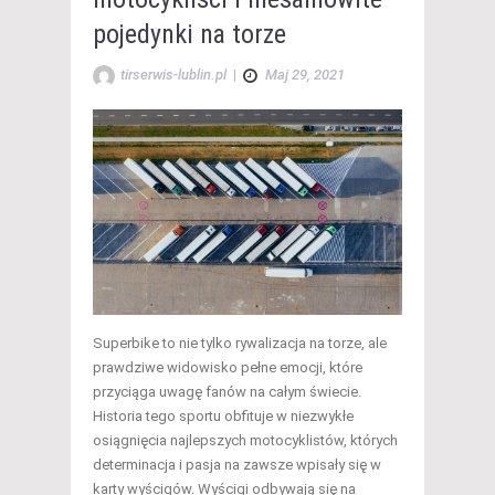
pojedynki na torze
tirserwis-lublin.pl
|
Maj 29, 2021
Superbike to nie tylko rywalizacja na torze, ale
prawdziwe widowisko pełne emocji, które
przyciąga uwagę fanów na całym świecie.
Historia tego sportu obfituje w niezwykłe
osiągnięcia najlepszych motocyklistów, których
determinacja i pasja na zawsze wpisały się w
karty wyścigów. Wyścigi odbywają się na