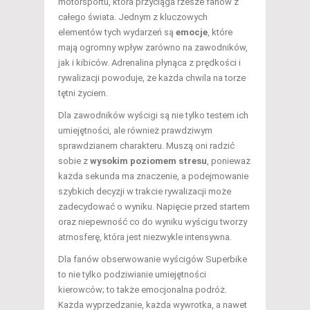
motorsportu, która przyciąga rzesze fanów z
całego świata. Jednym z kluczowych
elementów tych wydarzeń są
emocje
, które
mają ogromny wpływ zarówno na zawodników,
jak i kibiców. Adrenalina płynąca z prędkości i
rywalizacji powoduje, że każda chwila na torze
tętni życiem.
Dla zawodników wyścigi są nie tylko testem ich
umiejętności, ale również prawdziwym
sprawdzianem charakteru. Muszą oni radzić
sobie z
wysokim poziomem stresu
, ponieważ
każda sekunda ma znaczenie, a podejmowanie
szybkich decyzji w trakcie rywalizacji może
zadecydować o wyniku. Napięcie przed startem
oraz niepewność co do wyniku wyścigu tworzy
atmosferę, która jest niezwykle intensywna.
Dla fanów obserwowanie wyścigów Superbike
to nie tylko podziwianie umiejętności
kierowców; to także emocjonalna podróż.
Każda wyprzedzanie, każda wywrotka, a nawet