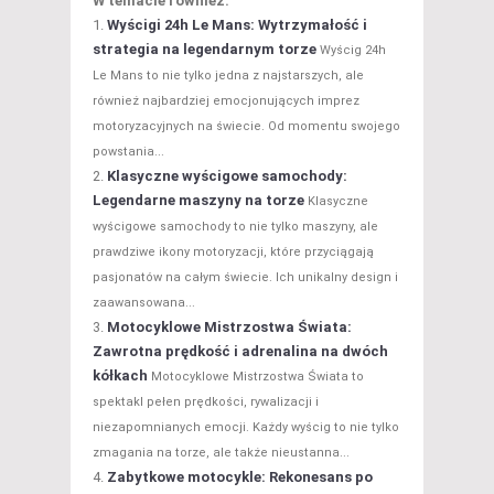
W temacie również:
Wyścigi 24h Le Mans: Wytrzymałość i
strategia na legendarnym torze
Wyścig 24h
Le Mans to nie tylko jedna z najstarszych, ale
również najbardziej emocjonujących imprez
motoryzacyjnych na świecie. Od momentu swojego
powstania...
Klasyczne wyścigowe samochody:
Legendarne maszyny na torze
Klasyczne
wyścigowe samochody to nie tylko maszyny, ale
prawdziwe ikony motoryzacji, które przyciągają
pasjonatów na całym świecie. Ich unikalny design i
zaawansowana...
Motocyklowe Mistrzostwa Świata:
Zawrotna prędkość i adrenalina na dwóch
kółkach
Motocyklowe Mistrzostwa Świata to
spektakl pełen prędkości, rywalizacji i
niezapomnianych emocji. Każdy wyścig to nie tylko
zmagania na torze, ale także nieustanna...
Zabytkowe motocykle: Rekonesans po