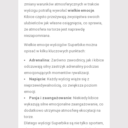
zmiany warunków atmosferycznych w trakcie
wyścigu potrafią wywołać
wielkie emocje
.
Kibice często przeżywają zwycięstwa swoich
ulubieńców jak własne osiągnięcia, co sprawia,
że atmosfera na torze jest naprawdę
niezapomniana.
Wielkie emocje wyścigów Superbike można
opisać w kilku kluczowych punktach:
Adrenalina:
Zarówno zawodnicy, jak i kibice
odczuwają silny zastrzyk adrenaliny podczas
emocjonujących momentów rywalizacji.
Napięcie:
Każdy wyścig wiąże się z
nieprzewidywalnością, co zwiększa poziom
emocji.
Pasja i zaangażowanie:
Niekiedy kibice
wykazują silne emocjonalne zaangażowanie, co
dodatkowo utrzymuje atmosferę ekscytacji na
torze.
Dlatego wyścigi Superbike są nie tylko sportem,