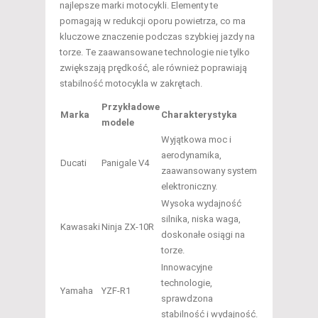
najlepsze marki motocykli. Elementy te
pomagają w redukcji oporu powietrza, co ma
kluczowe znaczenie podczas szybkiej jazdy na
torze. Te zaawansowane technologie nie tylko
zwiększają prędkość, ale również poprawiają
stabilność motocykla w zakrętach.
Przykładowe
Marka
Charakterystyka
modele
Wyjątkowa moc i
aerodynamika,
Ducati
Panigale V4
zaawansowany system
elektroniczny.
Wysoka wydajność
silnika, niska waga,
Kawasaki
Ninja ZX-10R
doskonałe osiągi na
torze.
Innowacyjne
technologie,
Yamaha
YZF-R1
sprawdzona
stabilność i wydajność.