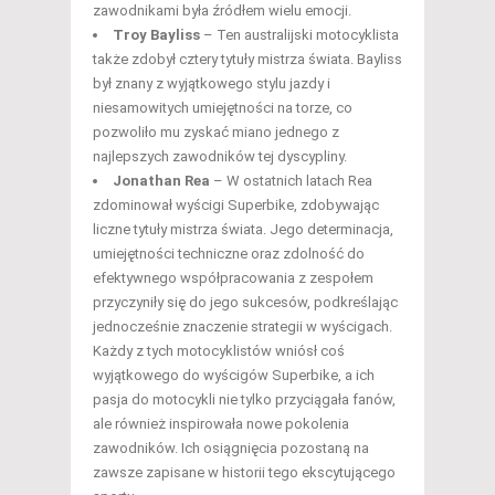
zawodnikami była źródłem wielu emocji.
Troy Bayliss
– Ten australijski motocyklista
także zdobył cztery tytuły mistrza świata. Bayliss
był znany z wyjątkowego stylu jazdy i
niesamowitych umiejętności na torze, co
pozwoliło mu zyskać miano jednego z
najlepszych zawodników tej dyscypliny.
Jonathan Rea
– W ostatnich latach Rea
zdominował wyścigi Superbike, zdobywając
liczne tytuły mistrza świata. Jego determinacja,
umiejętności techniczne oraz zdolność do
efektywnego współpracowania z zespołem
przyczyniły się do jego sukcesów, podkreślając
jednocześnie znaczenie strategii w wyścigach.
Każdy z tych motocyklistów wniósł coś
wyjątkowego do wyścigów Superbike, a ich
pasja do motocykli nie tylko przyciągała fanów,
ale również inspirowała nowe pokolenia
zawodników. Ich osiągnięcia pozostaną na
zawsze zapisane w historii tego ekscytującego