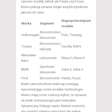
cenowo modeli, takich jak Fiesta czy Focus,
które zyskują uznanie dzięki współczynnikowi
jakości do ceny.
Najpopularniejsze
Marka
Segment
modele
Ekonomiczne i
Volkswagen
Polo, Touareg
luksusowe
Ekonomiczne i
Toyota
Corolla, RAV4
hybrydy
Mercedes-
Luksusowe
Klasa C, Klasa S
Benz
Sportowe
BMW
Seria 3, Seria 5
luksusowe
Ford
Ekonomiczne
Fiesta, Focus
Marki samochodowe stale się rozwijają,
wprowadzając nowe modele i technologie.
Klienci mają coraz szerszy wybór, co sprawia,
że rynek motoryzacyjny jest niezwykle
dynamiczny. Dlatego warto śledzić nowości,
aby znaleźć idealny samochód dla siebie.