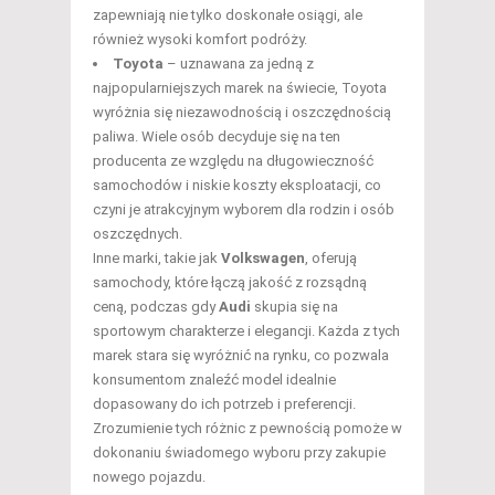
zapewniają nie tylko doskonałe osiągi, ale
również wysoki komfort podróży.
Toyota
– uznawana za jedną z
najpopularniejszych marek na świecie, Toyota
wyróżnia się niezawodnością i oszczędnością
paliwa. Wiele osób decyduje się na ten
producenta ze względu na długowieczność
samochodów i niskie koszty eksploatacji, co
czyni je atrakcyjnym wyborem dla rodzin i osób
oszczędnych.
Inne marki, takie jak
Volkswagen
, oferują
samochody, które łączą jakość z rozsądną
ceną, podczas gdy
Audi
skupia się na
sportowym charakterze i elegancji. Każda z tych
marek stara się wyróżnić na rynku, co pozwala
konsumentom znaleźć model idealnie
dopasowany do ich potrzeb i preferencji.
Zrozumienie tych różnic z pewnością pomoże w
dokonaniu świadomego wyboru przy zakupie
nowego pojazdu.