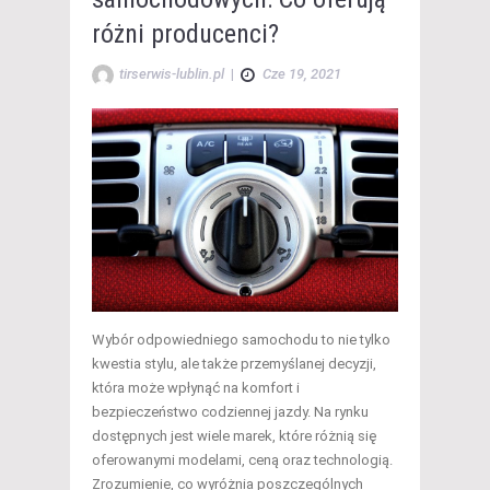
różni producenci?
tirserwis-lublin.pl
|
Cze 19, 2021
Wybór odpowiedniego samochodu to nie tylko
kwestia stylu, ale także przemyślanej decyzji,
która może wpłynąć na komfort i
bezpieczeństwo codziennej jazdy. Na rynku
dostępnych jest wiele marek, które różnią się
oferowanymi modelami, ceną oraz technologią.
Zrozumienie, co wyróżnia poszczególnych