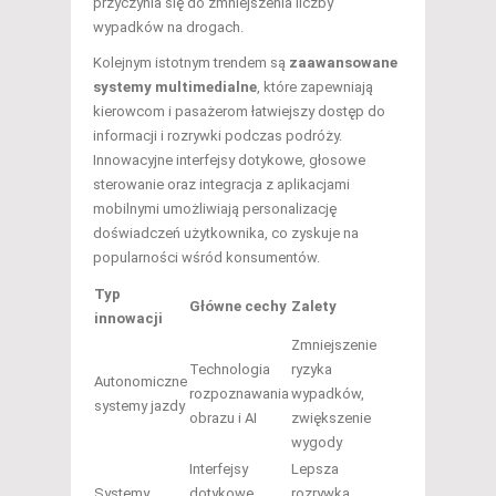
przyczynia się do zmniejszenia liczby
wypadków na drogach.
Kolejnym istotnym trendem są
zaawansowane
systemy multimedialne
, które zapewniają
kierowcom i pasażerom łatwiejszy dostęp do
informacji i rozrywki podczas podróży.
Innowacyjne interfejsy dotykowe, głosowe
sterowanie oraz integracja z aplikacjami
mobilnymi umożliwiają personalizację
doświadczeń użytkownika, co zyskuje na
popularności wśród konsumentów.
Typ
Główne cechy
Zalety
innowacji
Zmniejszenie
Technologia
ryzyka
Autonomiczne
rozpoznawania
wypadków,
systemy jazdy
obrazu i AI
zwiększenie
wygody
Interfejsy
Lepsza
Systemy
dotykowe,
rozrywka,