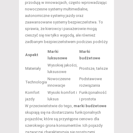
przodują w innowacjach, często wprowadzając
nowoczesne systemy multimedialne,
autonomiczne systemy jazdy oraz
zaawansowane systemy bezpieczeństwa. To
sprawia, że kierowcy i pasażerowie mogą
cieszyć się nie tylko wygodą, ale również
zadbanym bezpieczeństwem podczas podróży.
Marki
Marki
Aspekt
luksusowe
budżetowe
Wysokiej jakości,
Materiały
Prostsze, tańsze
luksusowe
Nowoczesne
Podstawowe
Technologia
innowacje
rozwiązania
Komfort
Wysoki komfort i
Funkcjonalność
jazdy
luksus
i prostota
W przeciwieństwie do tego,
marki budżetowe
skupiają się na dostarczaniu funkcjonalnych
pojazdów, które są przystępne cenowo dla
szerokiego grona konsumentów. Ich pojazdy
zazwyczaj charakteryzują się prostszymi