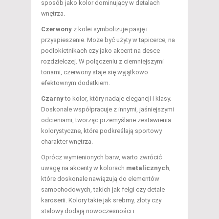
sposób jako kolor dominujący w detalach
wnętrza.
Czerwony
z kolei symbolizuje pasję i
przyspieszenie. Może być użyty w tapicerce, na
podłokietnikach czy jako akcent na desce
rozdzielczej. W połączeniu z ciemniejszymi
tonami, czerwony staje się wyjątkowo
efektownym dodatkiem.
Czarny
to kolor, który nadaje elegancji i klasy.
Doskonale współpracuje z innymi, jaśniejszymi
odcieniami, tworząc przemyślane zestawienia
kolorystyczne, które podkreślają sportowy
charakter wnętrza.
Oprócz wymienionych barw, warto zwrócić
uwagę na akcenty w kolorach
metalicznych
,
które doskonale nawiązują do elementów
samochodowych, takich jak felgi czy detale
karoserii. Kolory takie jak srebrny, złoty czy
stalowy dodają nowoczesności i