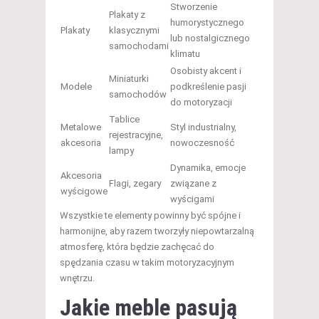
Stworzenie
Plakaty z
humorystycznego
Plakaty
klasycznymi
lub nostalgicznego
samochodami
klimatu
Osobisty akcent i
Miniaturki
Modele
podkreślenie pasji
samochodów
do motoryzacji
Tablice
Metalowe
Styl industrialny,
rejestracyjne,
akcesoria
nowoczesność
lampy
Dynamika, emocje
Akcesoria
Flagi, zegary
związane z
wyścigowe
wyścigami
Wszystkie te elementy powinny być spójne i
harmonijne, aby razem tworzyły niepowtarzalną
atmosferę, która będzie zachęcać do
spędzania czasu w takim motoryzacyjnym
wnętrzu.
Jakie meble pasują