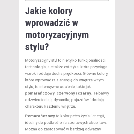
Jakie kolory
wprowadzić w
motoryzacyjnym
stylu?
Motoryzacyjny styl to nie tylko funkcjonalność i
technologia, ale także estetyka, która przyciąga
wzrok i oddaje ducha prędkości. Główne kolory,
które wprowadzają energię do wnętrza w tym
stylu, to intensywne odcienie, takie jak
pomarańczowy
,
czerwony
i
czarny
. Te barwy
odzwierciedlają dynamikę pojazdów i dodają
charakteru każdemu wnętrzu.
Pomarańczowy
to kolor pełen życia i energii,
idealny do podkreślenia sportowych akcentów.
Można go zastosować w bardziej odważny