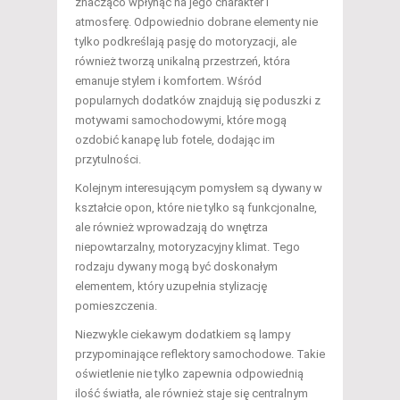
znacząco wpłynąć na jego charakter i
atmosferę. Odpowiednio dobrane elementy nie
tylko podkreślają pasję do motoryzacji, ale
również tworzą unikalną przestrzeń, która
emanuje stylem i komfortem. Wśród
popularnych dodatków znajdują się poduszki z
motywami samochodowymi, które mogą
ozdobić kanapę lub fotele, dodając im
przytulności.
Kolejnym interesującym pomysłem są dywany w
kształcie opon, które nie tylko są funkcjonalne,
ale również wprowadzają do wnętrza
niepowtarzalny, motoryzacyjny klimat. Tego
rodzaju dywany mogą być doskonałym
elementem, który uzupełnia stylizację
pomieszczenia.
Niezwykle ciekawym dodatkiem są lampy
przypominające reflektory samochodowe. Takie
oświetlenie nie tylko zapewnia odpowiednią
ilość światła, ale również staje się centralnym