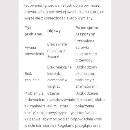
ładowania. Ignorowanie tych objawów może
prowadzić do całkowitej awarii akumulatora, co
wiąże się z koniecznością jego wymiany.
Typ
Potencjalne
Objawy
problemu
przyczyny
Przepalone
Brak świateł,
Awaria
żarówki,
migających
oświetlenia
uszkodzone
świateł
przewody
Brak reakcji na
Uszkodzony
Brak
kluczyk,
akumulator,
zasilania
ciemność w
problemy z
wnętrzu
alternatorem
Problemy z
Częste
Uszkodzenie
ładowaniem
rozładowywanie
alternatora, słabe
akumulatora
akumulatora
połączenia
Identyfikacja powyższych symptomów jest
kluczowa, aby móc podjąć odpowiednie kroki
w celu ich naprawy. Regularne przeglądy oraz