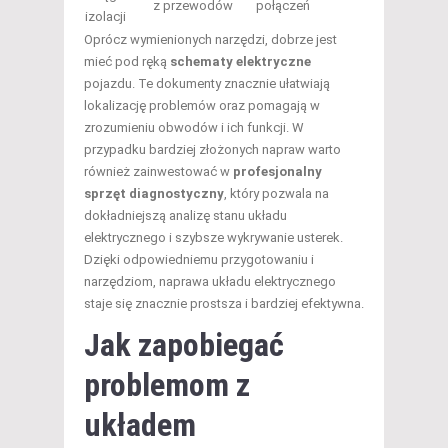
z przewodów
połączeń
izolacji
Oprócz wymienionych narzędzi, dobrze jest
mieć pod ręką
schematy elektryczne
pojazdu. Te dokumenty znacznie ułatwiają
lokalizację problemów oraz pomagają w
zrozumieniu obwodów i ich funkcji. W
przypadku bardziej złożonych napraw warto
również zainwestować w
profesjonalny
sprzęt diagnostyczny
, który pozwala na
dokładniejszą analizę stanu układu
elektrycznego i szybsze wykrywanie usterek.
Dzięki odpowiedniemu przygotowaniu i
narzędziom, naprawa układu elektrycznego
staje się znacznie prostsza i bardziej efektywna.
Jak zapobiegać
problemom z
układem