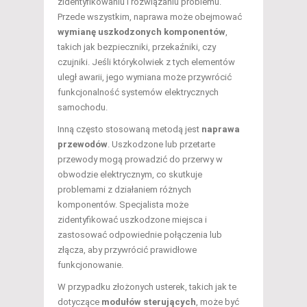
zidentyfikowaniu i rozwiązaniu problemu.
Przede wszystkim, naprawa może obejmować
wymianę uszkodzonych komponentów
,
takich jak bezpieczniki, przekaźniki, czy
czujniki. Jeśli którykolwiek z tych elementów
uległ awarii, jego wymiana może przywrócić
funkcjonalność systemów elektrycznych
samochodu.
Inną często stosowaną metodą jest
naprawa
przewodów
. Uszkodzone lub przetarte
przewody mogą prowadzić do przerwy w
obwodzie elektrycznym, co skutkuje
problemami z działaniem różnych
komponentów. Specjalista może
zidentyfikować uszkodzone miejsca i
zastosować odpowiednie połączenia lub
złącza, aby przywrócić prawidłowe
funkcjonowanie.
W przypadku złożonych usterek, takich jak te
dotyczące
modułów sterujących
, może być