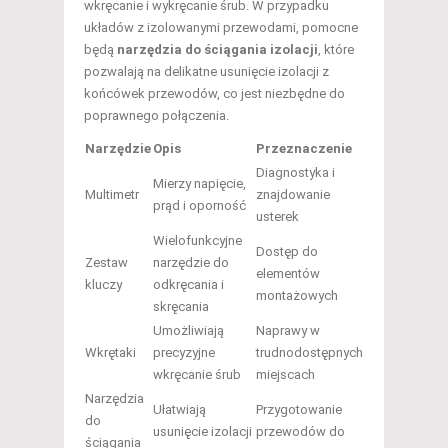
wkręcanie i wykręcanie śrub. W przypadku
układów z izolowanymi przewodami, pomocne
będą
narzędzia do ściągania izolacji
, które
pozwalają na delikatne usunięcie izolacji z
końcówek przewodów, co jest niezbędne do
poprawnego połączenia.
Narzędzie
Opis
Przeznaczenie
Diagnostyka i
Mierzy napięcie,
Multimetr
znajdowanie
prąd i oporność
usterek
Wielofunkcyjne
Dostęp do
Zestaw
narzędzie do
elementów
kluczy
odkręcania i
montażowych
skręcania
Umożliwiają
Naprawy w
Wkrętaki
precyzyjne
trudnodostępnych
wkręcanie śrub
miejscach
Narzędzia
Ułatwiają
Przygotowanie
do
usunięcie izolacji
przewodów do
ściągania