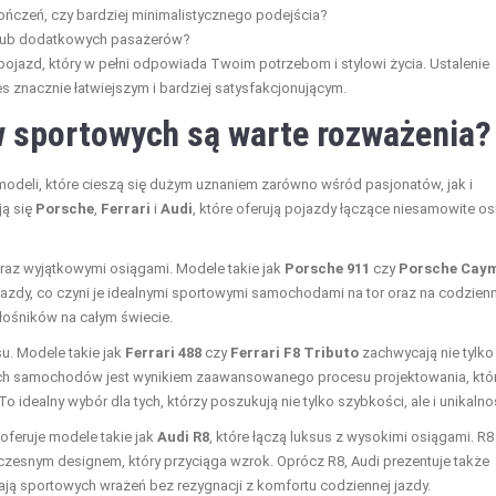
ńczeń, czy bardziej minimalistycznego podejścia?
 lub dodatkowych pasażerów?
pojazd, który w pełni odpowiada Twoim potrzebom i stylowi życia. Ustalenie
s znacznie łatwiejszym i bardziej satysfakcjonującym.
 sportowych są warte rozważenia?
eli, które cieszą się dużym uznaniem zarówno wśród pasjonatów, jak i
ją się
Porsche
,
Ferrari
i
Audi
, które oferują pojazdy łączące niesamowite os
oraz wyjątkowymi osiągami. Modele takie jak
Porsche 911
czy
Porsche Cay
 jazdy, co czyni je idealnymi sportowymi samochodami na tor oraz na codzien
miłośników na całym świecie.
su. Modele takie jak
Ferrari 488
czy
Ferrari F8 Tributo
zachwycają nie tylko
 tych samochodów jest wynikiem zaawansowanego procesu projektowania, któ
idealny wybór dla tych, którzy poszukują nie tylko szybkości, ale i unikalno
oferuje modele takie jak
Audi R8
, które łączą luksus z wysokimi osiągami. R8
oczesnym designem, który przyciąga wzrok. Oprócz R8, Audi prezentuje także
zają sportowych wrażeń bez rezygnacji z komfortu codziennej jazdy.