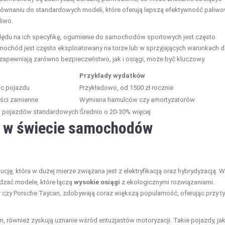
równaniu do standardowych modeli, które oferują lepszą efektywność paliwo
iwo.
lędu na ich specyfikę, ogumienie do samochodów sportowych jest często
amochód jest często eksploatowany na torze lub w sprzyjających warunkach 
zapewniają zarówno bezpieczeństwo, jak i osiągi, może być kluczowy.
Przykłady wydatków
oc pojazdu
Przykładowo, od 1500 zł rocznie
ęści zamienne
Wymiana hamulców czy amortyzatorów
o pojazdów standardowych
Średnio o 20-30% więcej
y w świecie samochodów
ę, która w dużej mierze związana jest z elektryfikacją oraz hybrydyzacją. 
dzać modele, które łączą
wysokie osiągi
z ekologicznymi rozwiązaniami.
r czy Porsche Taycan, zdobywają coraz większą popularność, oferując przy t
m, również zyskują uznanie wśród entuzjastów motoryzacji. Takie pojazdy, ja