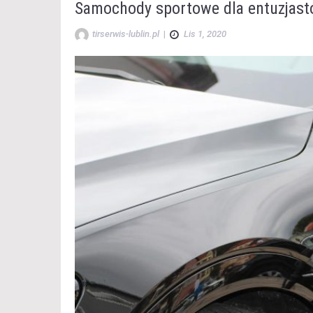
Samochody sportowe dla entuzjast
tirserwis-lublin.pl
|
Lis 1, 2020