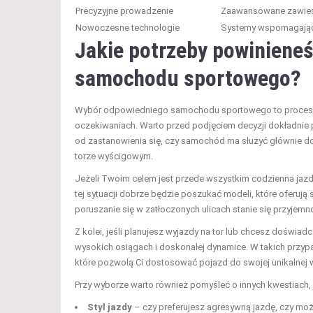
Precyzyjne prowadzenie
Zaawansowane zawiesze
Nowoczesne technologie
Systemy wspomagające
Jakie potrzeby powiniene
samochodu sportowego?
Wybór odpowiedniego samochodu sportowego to proces, kt
oczekiwaniach. Warto przed podjęciem decyzji dokładnie
od zastanowienia się, czy samochód ma służyć głównie do
torze wyścigowym.
Jeżeli Twoim celem jest przede wszystkim codzienna jazd
tej sytuacji dobrze będzie poszukać modeli, które oferuj
poruszanie się w zatłoczonych ulicach stanie się przyjemn
Z kolei, jeśli planujesz wyjazdy na tor lub chcesz doświa
wysokich osiągach i doskonałej dynamice. W takich przy
które pozwolą Ci dostosować pojazd do swojej unikalnej wi
Przy wyborze warto również pomyśleć o innych kwestiach, 
Styl jazdy
– czy preferujesz agresywną jazdę, czy m