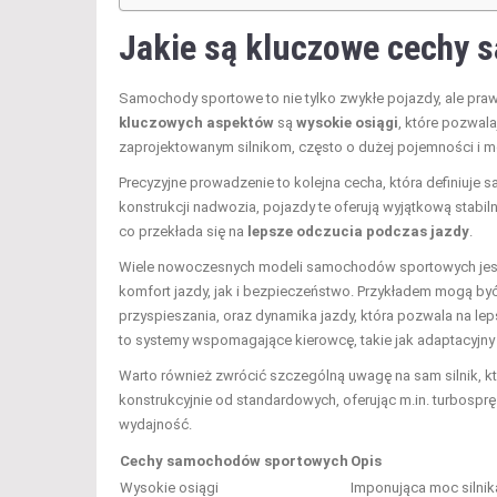
Jakie są kluczowe cechy
Samochody sportowe to nie tylko zwykłe pojazdy, ale pra
kluczowych aspektów
są
wysokie osiągi
, które pozwala
zaprojektowanym silnikom, często o dużej pojemności i mo
Precyzyjne prowadzenie to kolejna cecha, która definiu
konstrukcji nadwozia, pojazdy te oferują wyjątkową stabi
co przekłada się na
lepsze odczucia podczas jazdy
.
Wiele nowoczesnych modeli samochodów sportowych je
komfort jazdy, jak i bezpieczeństwo. Przykładem mogą być
przyspieszania, oraz dynamika jazdy, która pozwala na l
to systemy wspomagające kierowcę, takie jak adaptacyjny
Warto również zwrócić szczególną uwagę na sam silnik, kt
konstrukcyjnie od standardowych, oferując m.in. turbospr
wydajność.
Cechy samochodów sportowych
Opis
Wysokie osiągi
Imponująca moc silnik