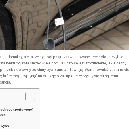
ją adrenaliny, ale także symbol pasji i zaawansowanej technologii. Wybór
 rynku pojawia się tak wiele opcji. Kluczowe jest zrozumienie, jakie cechy
 potrzeby kierowcy powinny być brane pod uwagę. Warto również zastanowić
, które mogą wpłynąć na decyzję o zakupie. Przyjrzyjmy się bliżej temu
gancją.
amochodu sportowego?
enia?
towych?