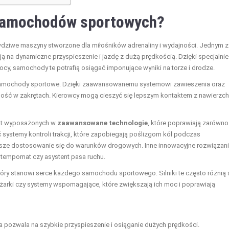
 samochodów sportowych?
wdziwe maszyny stworzone dla miłośników adrenaliny i wydajności. Jednym z
ją na dynamiczne przyspieszenie i jazdę z dużą prędkością. Dzięki specjalnie
cy, samochody te potrafią osiągać imponujące wyniki na torze i drodze.
je samochody sportowe. Dzięki zaawansowanemu systemowi zawieszenia oraz
lność w zakrętach. Kierowcy mogą cieszyć się lepszym kontaktem z nawierzch
st wyposażonych w
zaawansowane technologie
, które poprawiają zarówno
 systemy kontroli trakcji, które zapobiegają poślizgom kół podczas
epsze dostosowanie się do warunków drogowych. Inne innowacyjne rozwiązan
 tempomat czy asystent pasa ruchu.
óry stanowi serce każdego samochodu sportowego. Silniki te często różnią 
ężarki czy systemy wspomagające, które zwiększają ich moc i poprawiają
a pozwala na szybkie przyspieszenie i osiąganie dużych prędkości.