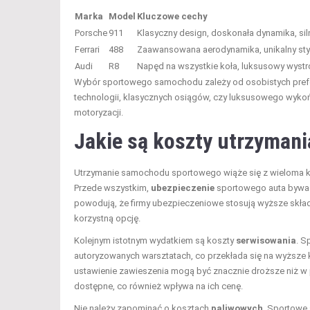
Marka
Model
Kluczowe cechy
Porsche
911
Klasyczny design, doskonała dynamika, siln
Ferrari
488
Zaawansowana aerodynamika, unikalny sty
Audi
R8
Napęd na wszystkie koła, luksusowy wystr
Wybór sportowego samochodu zależy od osobistych prefer
technologii, klasycznych osiągów, czy luksusowego wykońc
motoryzacji.
Jakie są koszty utrzyma
Utrzymanie samochodu sportowego wiąże się z wieloma k
Przede wszystkim,
ubezpieczenie
sportowego auta bywa 
powodują, że firmy ubezpieczeniowe stosują wyższe składk
korzystną opcję.
Kolejnym istotnym wydatkiem są koszty
serwisowania
. S
autoryzowanych warsztatach, co przekłada się na wyższe ko
ustawienie zawieszenia mogą być znacznie droższe niż w 
dostępne, co również wpływa na ich cenę.
Nie należy zapominać o kosztach
paliwowych
. Sportowe