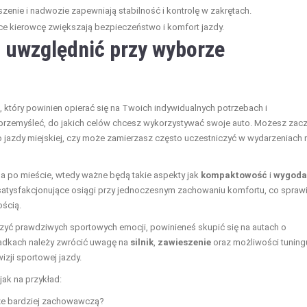
nie i nadwozie zapewniają stabilność i kontrolę w zakrętach.
 kierowcę zwiększają bezpieczeństwo i komfort jazdy.
ś uwzględnić przy wyborze
óry powinien opierać się na Twoich indywidualnych potrzebach i
 przemyśleć, do jakich celów chcesz wykorzystywać swoje auto. Możesz zac
 jazdy miejskiej, czy może zamierzasz często uczestniczyć w wydarzeniach 
a po mieście, wtedy ważne będą takie aspekty jak
kompaktowość
i
wygoda
ą satysfakcjonujące osiągi przy jednoczesnym zachowaniu komfortu, co sprawi
ością.
dczyć prawdziwych sportowych emocji, powinieneś skupić się na autach o
padkach należy zwrócić uwagę na
silnik
,
zawieszenie
oraz możliwości tuning
zji sportowej jazdy.
jak na przykład:
oże bardziej zachowawczą?