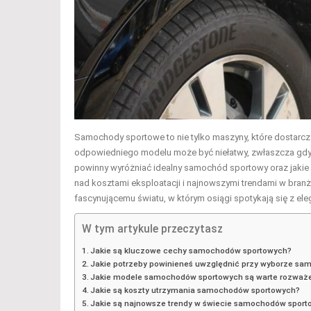
Samochody sportowe to nie tylko maszyny, które dostarcza
odpowiedniego modelu może być niełatwy, zwłaszcza gdy na
powinny wyróżniać idealny samochód sportowy oraz jakie
nad kosztami eksploatacji i najnowszymi trendami w branży
fascynującemu światu, w którym osiągi spotykają się z ele
W tym artykule przeczytasz
Jakie są kluczowe cechy samochodów sportowych?
Jakie potrzeby powinieneś uwzględnić przy wyborze s
Jakie modele samochodów sportowych są warte rozważ
Jakie są koszty utrzymania samochodów sportowych?
Jakie są najnowsze trendy w świecie samochodów spor