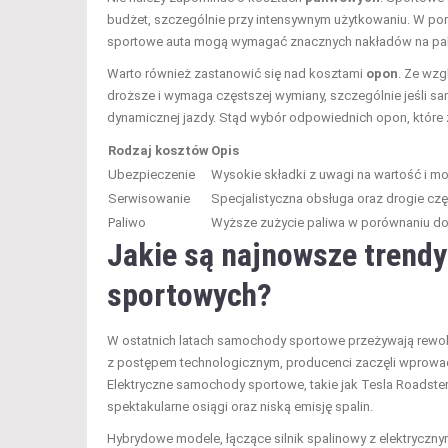
budżet, szczególnie przy intensywnym użytkowaniu. W po
sportowe auta mogą wymagać znacznych nakładów na pal
Warto również zastanowić się nad kosztami
opon
. Ze wzg
droższe i wymaga częstszej wymiany, szczególnie jeśli s
dynamicznej jazdy. Stąd wybór odpowiednich opon, które 
Rodzaj kosztów
Opis
Ubezpieczenie
Wysokie składki z uwagi na wartość i m
Serwisowanie
Specjalistyczna obsługa oraz drogie cz
Paliwo
Wyższe zużycie paliwa w porównaniu d
Jakie są najnowsze trend
sportowych?
W ostatnich latach samochody sportowe przeżywają rewolucj
z postępem technologicznym, producenci zaczęli wprowa
Elektryczne samochody sportowe, takie jak Tesla Roadste
spektakularne osiągi oraz niską emisję spalin.
Hybrydowe modele, łączące silnik spalinowy z elektryczny