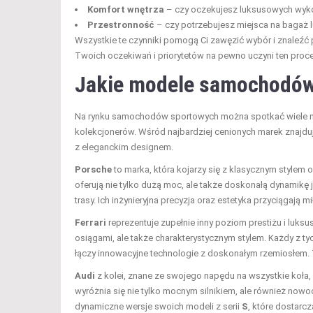
Komfort wnętrza
– czy oczekujesz luksusowych wyko
Przestronność
– czy potrzebujesz miejsca na bagaż
Wszystkie te czynniki pomogą Ci zawęzić wybór i znaleźć 
Twoich oczekiwań i priorytetów na pewno uczyni ten proce
Jakie modele samochodów
Na rynku samochodów sportowych można spotkać wiele mod
kolekcjonerów. Wśród najbardziej cenionych marek znajdu
z eleganckim designem.
Porsche
to marka, która kojarzy się z klasycznym stylem 
oferują nie tylko dużą moc, ale także doskonałą dynamikę
trasy. Ich inżynieryjna precyzja oraz estetyka przyciągają 
Ferrari
reprezentuje zupełnie inny poziom prestiżu i luksu
osiągami, ale także charakterystycznym stylem. Każdy z
łączy innowacyjne technologie z doskonałym rzemiosłem. To 
Audi
z kolei, znane ze swojego napędu na wszystkie koła, 
wyróżnia się nie tylko mocnym silnikiem, ale również now
dynamiczne wersje swoich modeli z serii
S
, które dostarc