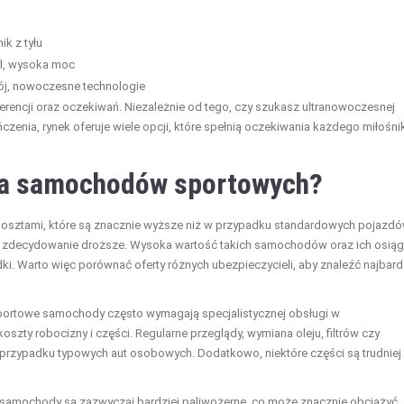
ik z tyłu
l, wysoka moc
ój, nowoczesne technologie
encji oraz oczekiwań. Niezależnie od tego, czy szukasz ultranowoczesnej
zenia, rynek oferuje wiele opcji, które spełnią oczekiwania każdego miłośni
nia samochodów sportowych?
osztami, które są znacznie wyższe niż w przypadku standardowych pojazdó
zdecydowanie droższe. Wysoka wartość takich samochodów oraz ich osiąg
i. Warto więc porównać oferty różnych ubezpieczycieli, aby znaleźć najbard
portowe samochody często wymagają specjalistycznej obsługi w
szty robocizny i części. Regularne przeglądy, wymiana oleju, filtrów czy
przypadku typowych aut osobowych. Dodatkowo, niektóre części są trudniej
 samochody są zazwyczaj bardziej paliwożerne, co może znacznie obciążyć